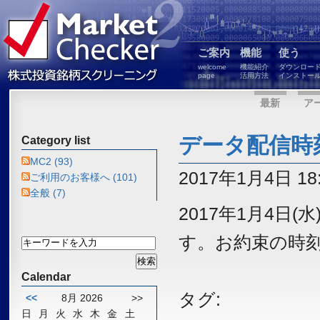
ご案内
機能
使う
welcome
機能紹介
ダウンロー
page
活用方法
インストー
最新
ア
データ配信時
Category list
MC2 (93)
2017年1月4日 18:
ご利用のお客様へ (101)
全般 (7)
2017年1月4日
す。お約束の時
Calendar
タグ:
<<
8月 2026
>>
日
月
火
水
木
金
土