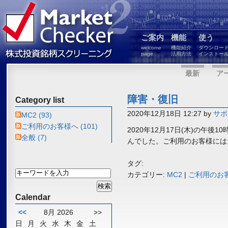
ご案内
機能
使う
welcome
機能紹介
ダウンロー
page
活用方法
インストー
最新
ア
障害・復旧
Category list
2020年12月18日 12:27 by
サポ
MC2 (93)
ご利用のお客様へ (101)
2020年12月17日(木)の午後
全般 (7)
んでした。ご利用のお客様には
タグ:
カテゴリー:
MC2
|
ご利用のお
Calendar
<<
8月 2026
>>
日
月
火
水
木
金
土