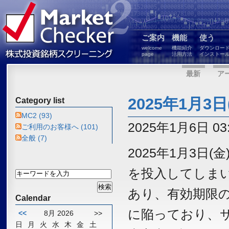
ご案内
機能
使う
welcome
機能紹介
ダウンロー
page
活用方法
インストー
最新
ア
2025年1月
Category list
MC2 (93)
2025年1月6日 03:
ご利用のお客様へ (101)
全般 (7)
2025年1月3
を投入してしまい
あり、有効期限
Calendar
に陥っており、
<<
8月 2026
>>
日
月
火
水
木
金
土