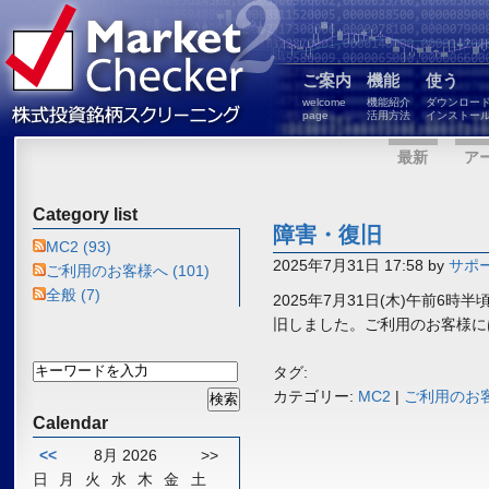
ご案内
機能
使う
welcome
機能紹介
ダウンロー
page
活用方法
インストー
最新
ア
Category list
障害・復旧
MC2 (93)
2025年7月31日 17:58 by
サポ
ご利用のお客様へ (101)
全般 (7)
2025年7月31日(木)午前6時半
旧しました。
ご利用のお客様に
タグ:
カテゴリー:
MC2
|
ご利用のお
Calendar
<<
8月 2026
>>
日
月
火
水
木
金
土