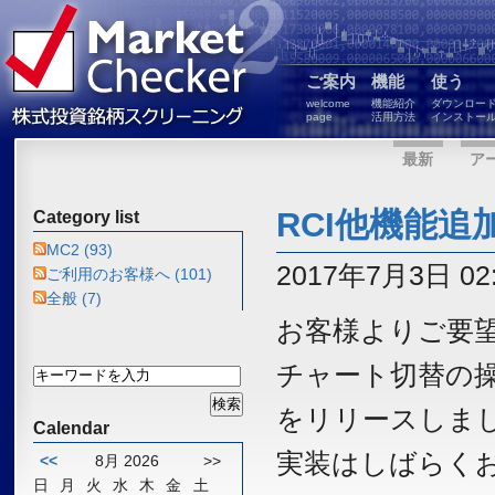
ご案内
機能
使う
welcome
機能紹介
ダウンロー
page
活用方法
インストー
最新
ア
RCI他機能追
Category list
MC2 (93)
2017年7月3日 02:
ご利用のお客様へ (101)
全般 (7)
お客様よりご要望
チャート切替の操
をリリースしまし
Calendar
実装はしばらくお
<<
8月 2026
>>
日
月
火
水
木
金
土