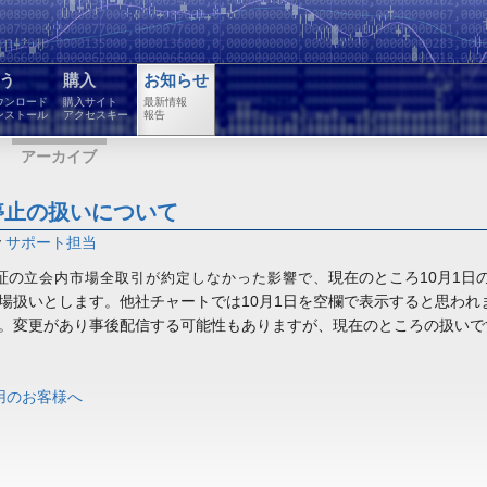
う
購入
お知らせ
ウンロード
購入サイト
最新情報
ンストール
アクセスキー
報告
アーカイブ
停止の扱いについて
y
サポート担当
東証の
現在のところ10月1
立会内市場全取引が約定しなかった影響で、
場扱いとします。他社チャートでは10月1日を空欄で表示すると思われ
。変更があり事後配信する可能性もありますが、現在のところの扱いで
用のお客様へ