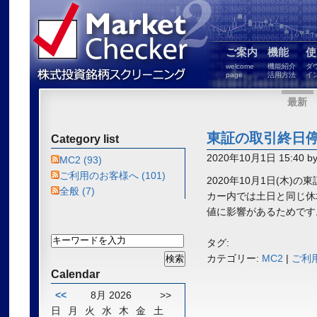
ご案内
機能
使
welcome
機能紹介
ダ
page
活用方法
イ
最新
東証の取引終日
Category list
2020年10月1日 15:40 b
MC2 (93)
ご利用のお客様へ (101)
2020年10月1日(木)の
全般 (7)
カー内では土日と同じ休
値に影響があるためです
タグ:
カテゴリー:
MC2
|
ご利
Calendar
<<
8月 2026
>>
日
月
火
水
木
金
土