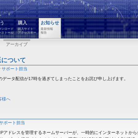
う
購入
お知らせ
ウンロード
購入サイト
最新情報
ンストール
アクセスキー
報告
アーカイブ
延について
y
サポート担当
(火)のデータ配信が17時を過ぎてしまったことをお詫び申し上げます。
客様へ
サポート担当
IPアドレスを管理するネームサーバーが、一時的にインターネットから