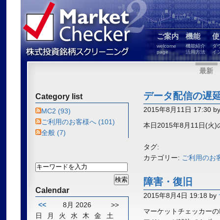
ご案内
機能
使
welcome
機能紹介
ダ
page
活用方法
イ
最新
データ配信の遅
Category list
2015年8月11日 17:30 b
MC2 (93)
ご利用のお客様へ (101)
本日2015年8月11日
全般 (7)
タグ:
カテゴリー:
ご利用のお
障害・復旧
Calendar
2015年8月4日 19:18 by
<<
8月 2026
>>
マーケットチェッカーの
日
月
火
水
木
金
土