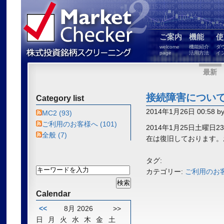
ご案内
機能
使
welcome
機能紹介
ダ
page
活用方法
イ
最新
接続障害につい
Category list
2014年1月26日 00:58 b
MC2 (93)
ご利用のお客様へ (101)
2014年1月25日土
全般 (7)
在は復旧しております。
タグ:
カテゴリー:
ご利用のお
Calendar
<<
8月 2026
>>
日
月
火
水
木
金
土