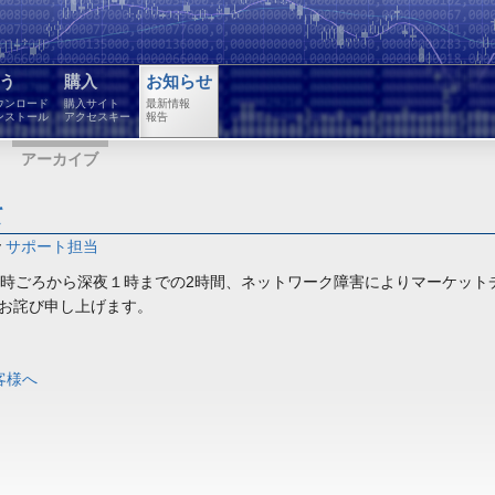
う
購入
お知らせ
ウンロード
購入サイト
最新情報
ンストール
アクセスキー
報告
アーカイブ
て
y
サポート担当
曜日23時ごろから深夜１時までの2時間、ネットワーク障害によりマーケ
お詫び申し上げます。
客様へ